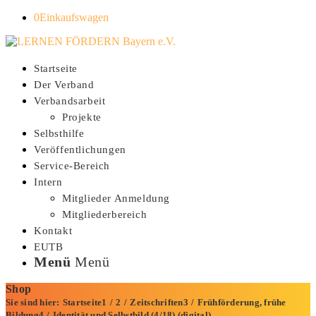
0
Einkaufswagen
Startseite
Der Verband
Verbandsarbeit
Projekte
Selbsthilfe
Veröffentlichungen
Service-Bereich
Intern
Mitglieder Anmeldung
Mitgliederbereich
Kontakt
EUTB
Menü
Menü
Shop
Sie sind hier:
Startseite
1
/
2
/
Zeitschriften
3
/
Frühförderung, frühe
Bildung
4
/
Identität und Selbstbild (4/18) (digital)