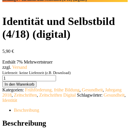
Identität und Selbstbild
(4/18) (digital)
5,90
€
Enthält 7% Mehrwertsteuer
zzgl.
Versand
Lieferzeit: keine Lieferzeit (z.B. Download)
Identität
und
In den Warenkorb
Selbstbild
Kategorien:
Frühförderung, frühe Bildung
,
Gesundheit
,
Jahrgang
(4/18)
2018
,
Zeitschriften
,
Zeitschriften Digital
Schlagwörter:
Gesundheit
,
(digital)
Identität
[Digital]
Menge
Beschreibung
Beschreibung