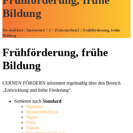
Frühförderung, frühe
Bildung
Sie sind hier:
Startseite
1
/
2
/
Zeitschriften
3
/
Frühförderung, frühe
Bildung
Frühförderung, frühe
Bildung
LERNEN FÖRDERN informiert regelmäßig über den Bereich
„Entwicklung und frühe Förderung“.
Sortieren nach
Standard
Standard
Benutzerdefiniert
Name
Preis
Datum