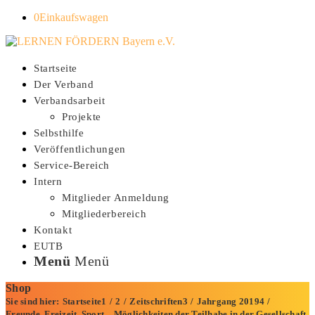
0
Einkaufswagen
Startseite
Der Verband
Verbandsarbeit
Projekte
Selbsthilfe
Veröffentlichungen
Service-Bereich
Intern
Mitglieder Anmeldung
Mitgliederbereich
Kontakt
EUTB
Menü
Menü
Shop
Sie sind hier:
Startseite
1
/
2
/
Zeitschriften
3
/
Jahrgang 2019
4
/
Freunde, Freizeit, Sport – Möglichkeiten der Teilhabe in der Gesellschaft