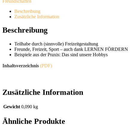
Freundschaften
der
Teilhabe
Beschreibung
in
Zusätzliche Information
der
Gesellschaft
Beschreibung
(4/19)
Menge
Teilhabe durch (sinnvolle) Freizeitgestaltung
Freunde, Freizeit, Sport – auch dank LERNEN FÖRDERN
Beispiele aus der Praxis: Das sind unsere Hobbys
Inhaltsverzeichnis
(PDF)
Zusätzliche Information
Gewicht
0,090 kg
Ähnliche Produkte